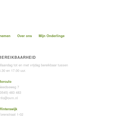
pnemen
Over ons
Mijn Onderlinge
BEREIKBAARHEID
Maandag tot en met vrijdag bereikbaar tussen
8.30 en 17.00 uur.
Borculo
Needseweg 7
(0545) 483 483
info@ovm.nl
Winterswijk
Torenstraat 1-02