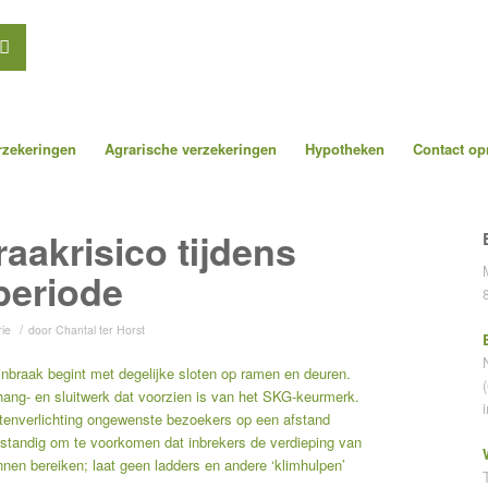
erzekeringen
Agrarische verzekeringen
Hypotheken
Contact o
aakrisico tijdens
periode
/
ie
door
Chantal ter Horst
inbraak begint met degelijke sloten op ramen en deuren.
 hang- en sluitwerk dat voorzien is van het SKG-keurmerk.
tenverlichting ongewenste bezoekers op een afstand
rstandig om te voorkomen dat inbrekers de verdieping van
en bereiken; laat geen ladders en andere ‘klimhulpen’