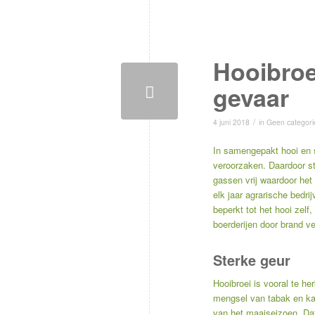
Hooibroe
gevaar
/
4 juni 2018
in
Geen categori
In samengepakt hooi en 
veroorzaken. Daardoor s
gassen vrij waardoor het
elk jaar agrarische bedri
beperkt tot het hooi zelf
boerderijen door brand v
Sterke geur
Hooibroei is vooral te h
mengsel van tabak en ka
van het maaiseizoen. Dat