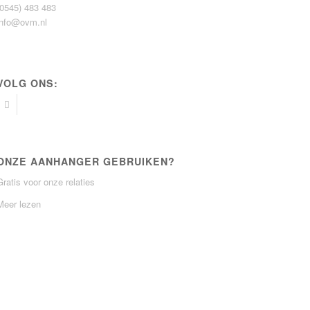
(0545) 483 483
info@ovm.nl
VOLG ONS:
ONZE AANHANGER GEBRUIKEN?
Gratis voor onze relaties
Meer lezen