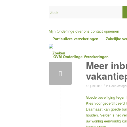
Mijn Onderlinge
over ons
contact opnemen
Particuliere verzekeringen
Zakelijke v
Zoeken
Meer inbr
vakantie
/
13 juni 2018
in
Geen categor
Goede beveiliging tegen 
Kies voor gecertificeerd
Daarnaast kan goede bui
houden. Verder is het ve
uw woning eenvoudig kunn
buiten staan.