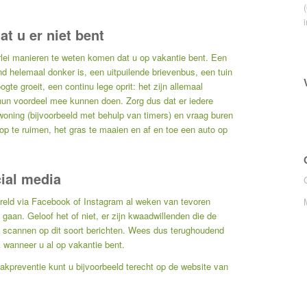
at u er niet bent
rlei manieren te weten komen dat u op vakantie bent. Een
nd helemaal donker is, een uitpuilende brievenbus, een tuin
ogte groeit, een continu lege oprit: het zijn allemaal
hun voordeel mee kunnen doen. Zorg dus dat er iedere
 woning (bijvoorbeeld met behulp van timers) en vraag buren
p te ruimen, het gras te maaien en af en toe een auto op
ial media
reld via Facebook of Instagram al weken van tevoren
gaan. Geloof het of niet, er zijn kwaadwillenden die de
d scannen op dit soort berichten. Wees dus terughoudend
k wanneer u al op vakantie bent.
aakpreventie kunt u bijvoorbeeld terecht op
de website van