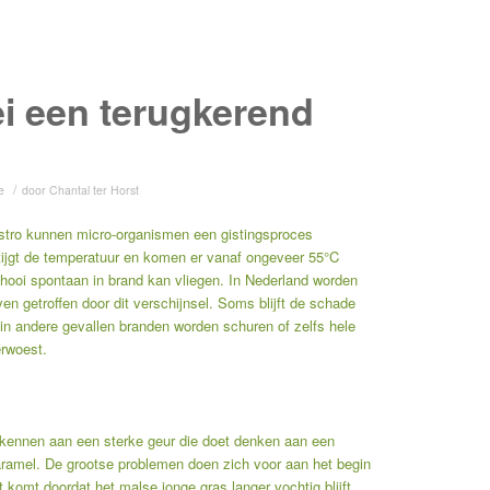
i een terugkerend
/
e
door
Chantal ter Horst
stro kunnen micro-organismen een gistingsproces
tijgt de temperatuur en komen er vanaf ongeveer 55°C
 hooi spontaan in brand kan vliegen. In Nederland worden
jven getroffen door dit verschijnsel. Soms blijft de schade
, in andere gevallen branden worden schuren of zelfs hele
erwoest.
erkennen aan een sterke geur die doet denken aan een
ramel. De grootse problemen doen zich voor aan het begin
 komt doordat het malse jonge gras langer vochtig blijft.