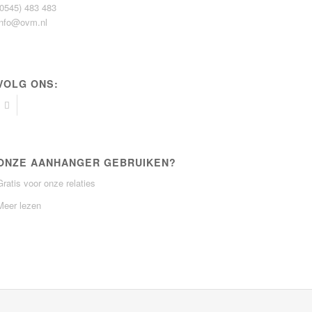
(0545) 483 483
info@ovm.nl
VOLG ONS:
ONZE AANHANGER GEBRUIKEN?
Gratis voor onze relaties
Meer lezen