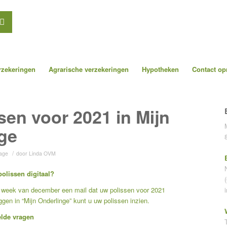
erzekeringen
Agrarische verzekeringen
Hypotheken
Contact o
sen voor 2021 in Mijn
ge
/
age
door
Linda OVM
polissen digitaal?
e week van december een mail dat uw polissen voor 2021
ggen in “
Mijn Onderlinge”
kunt u uw polissen inzien.
elde vragen