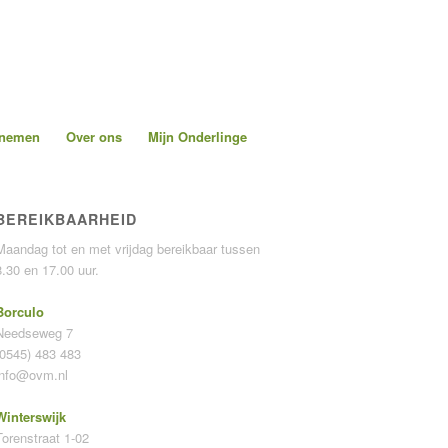
pnemen
Over ons
Mijn Onderlinge
BEREIKBAARHEID
Maandag tot en met vrijdag bereikbaar tussen
8.30 en 17.00 uur.
Borculo
Needseweg 7
(0545) 483 483
info@ovm.nl
Winterswijk
Torenstraat 1-02