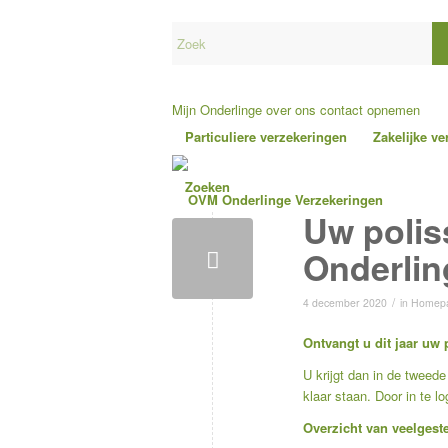
Mijn Onderlinge
over ons
contact opnemen
Particuliere verzekeringen
Zakelijke v
Zoeken
Uw polis
Onderlin
/
4 december 2020
in
Homep
Ontvangt u dit jaar uw 
U krijgt dan in de tweed
klaar staan. Door in te lo
Overzicht van veelgest