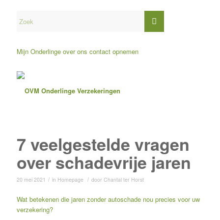
Mijn Onderlinge
over ons
contact opnemen
7 veelgestelde vragen
over schadevrije jaren
/
/
20 mei 2021
in
Homepage
door
Chantal ter Horst
Wat betekenen die jaren zonder autoschade nou precies voor uw
verzekering?