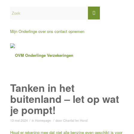
Mijn Onderlinge
over ons
contact opnemen
Tanken in het
buitenland – let op wat
je pompt!
/
/
13 mei 2024
in
Homepage
door
Chantal ter Horst
Houd er rekening mee dat niet alle benzine even geschikt is voor