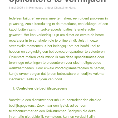
/
/
6 mei 2025
in
Homepage
door
Chantal ter Horst
Iedereen krijgt er weleens mee te maken; een urgent probleem in
je woning, zoals kortsluiting in de meterkast, een lekkage, of een
kapot buitenraam. In zulke spoedsituaties is snelle actie
gewenst. Het kan verleidelijk zijn om direct de eerste de beste
reparateur in te schakelen die je online vindt. Juist in deze
stressvolle momenten is het belangrijk om het hoofd koel te
houden en zorgvuldig een betrouwbare reparateur te selecteren.
Oplichters maken vaak misbruik van deze spoedsituaties door
torenhoge rekeningen te presenteren voor slecht uitgevoerde
werkzaamheden. Door enkele voorzorgsmaatregelen te nemen,
kun je ervoor zorgen dat je een betrouwbare en eerlijke vakman
inschakelt, zelfs in tijden van nood.
Controleer de bedrijfsgegevens
Voordat je een dienstverlener inhuurt, controleer dan altijd de
bedrijfsgegevens. Zoek naar een fysiek adres, een
telefoonnummer en een KvK-nummer. Bedrijven die deze
informatie niet duidelijk vermelden, kunnen verdacht zijn.