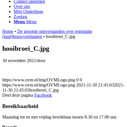
Contact opnemen
Over ons
Mijn Onderlinge
Zoeken
Menu
Menu
Home
•
De grootste misverstanden over registratie
(land)bouwvoertuigen
•
hooibroei_C.jpg
hooibroei_C.jpg
30 november 2021
/
door
https://www.ovm.nl/img/OVMLogo.png
0
0
https://www.ovm.nl/img/OVMLogo.png
2021-11-30 21:45:03
2021-
11-30 21:45:03
hooibroei_C.jpg
Deel deze pagina
Facebook
Bereikbaarheid
Maandag tot en met vrijdag bereikbaar tussen 8.30 en 17.00 uur.