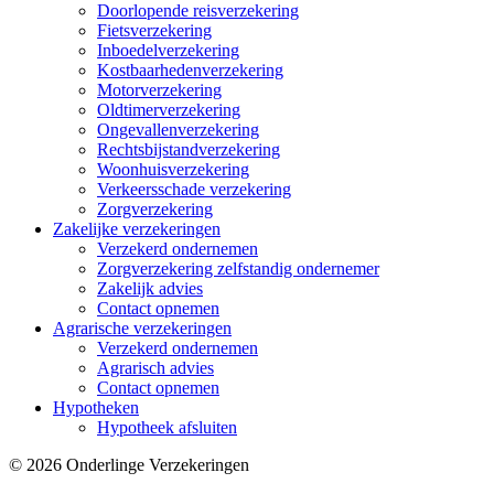
Doorlopende reisverzekering
Fietsverzekering
Inboedelverzekering
Kostbaarhedenverzekering
Motorverzekering
Oldtimerverzekering
Ongevallenverzekering
Rechtsbijstandverzekering
Woonhuisverzekering
Verkeersschade verzekering
Zorgverzekering
Zakelijke verzekeringen
Verzekerd ondernemen
Zorgverzekering zelfstandig ondernemer
Zakelijk advies
Contact opnemen
Agrarische verzekeringen
Verzekerd ondernemen
Agrarisch advies
Contact opnemen
Hypotheken
Hypotheek afsluiten
© 2026 Onderlinge Verzekeringen