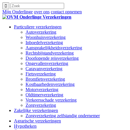
Mijn Onderlinge
over ons
contact opnemen
Particuliere verzekeringen
Autoverzekering
Woonhuisverzekering
Inboedelverzekering
Aansprakelijkheidsverzekering
Rechtsbijstandverzekering
Doorlopende reisverzekering
Ongevallenverzekering
Caravanverzekering
Fietsverzekering
Bromfietsverzekering
Kostbaarhedenverzekering
Motorverzekering
Oldtimerverzekering
Verkeersschade verzekering
Zorgverzekering
Zakelijke verzekeringen
Zorgverzekering zelfstandig ondernemer
Agrarische verzekeringen
Hypotheken