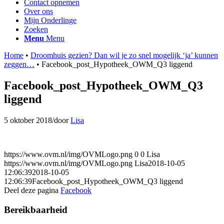
Contact opnemen
Over ons
Mijn Onderlinge
Zoeken
Menu
Menu
Home
•
Droomhuis gezien? Dan wil je zo snel mogelijk ‘ja’ kunnen
zeggen…
•
Facebook_post_Hypotheek_OWM_Q3 liggend
Facebook_post_Hypotheek_OWM_Q3
liggend
5 oktober 2018
/
door
Lisa
https://www.ovm.nl/img/OVMLogo.png
0
0
Lisa
https://www.ovm.nl/img/OVMLogo.png
Lisa
2018-10-05
12:06:39
2018-10-05
12:06:39
Facebook_post_Hypotheek_OWM_Q3 liggend
Deel deze pagina
Facebook
Bereikbaarheid