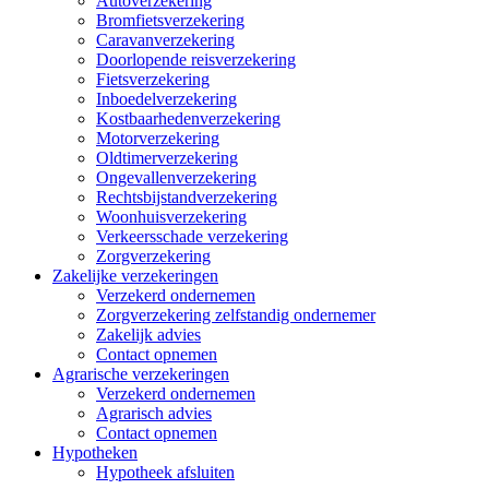
Autoverzekering
Bromfietsverzekering
Caravanverzekering
Doorlopende reisverzekering
Fietsverzekering
Inboedelverzekering
Kostbaarhedenverzekering
Motorverzekering
Oldtimerverzekering
Ongevallenverzekering
Rechtsbijstandverzekering
Woonhuisverzekering
Verkeersschade verzekering
Zorgverzekering
Zakelijke verzekeringen
Verzekerd ondernemen
Zorgverzekering zelfstandig ondernemer
Zakelijk advies
Contact opnemen
Agrarische verzekeringen
Verzekerd ondernemen
Agrarisch advies
Contact opnemen
Hypotheken
Hypotheek afsluiten