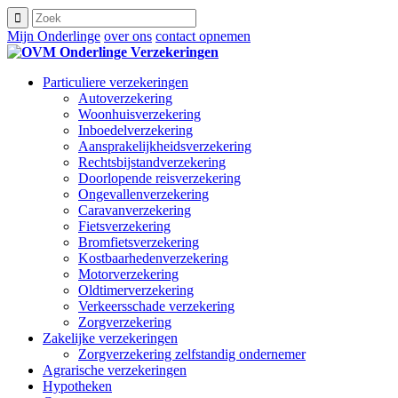
Mijn Onderlinge
over ons
contact opnemen
Particuliere verzekeringen
Autoverzekering
Woonhuisverzekering
Inboedelverzekering
Aansprakelijkheidsverzekering
Rechtsbijstandverzekering
Doorlopende reisverzekering
Ongevallenverzekering
Caravanverzekering
Fietsverzekering
Bromfietsverzekering
Kostbaarhedenverzekering
Motorverzekering
Oldtimerverzekering
Verkeersschade verzekering
Zorgverzekering
Zakelijke verzekeringen
Zorgverzekering zelfstandig ondernemer
Agrarische verzekeringen
Hypotheken