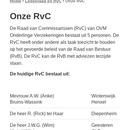
Home
•
Ledenraad en RvC
•
Onze RvC
Onze RvC
De Raad van Commissarissen (RvC) van OVM
Onderlinge Verzekeringen bestaat uit 5 personen. De
RvC heeft onder andere als taak toezicht te houden
op het gevoerde beleid van de Raad van Bestuur
(RvB). De RvC kan de RvB met adviezen terzijde
staan.
De huidige RvC bestaat uit:
Mevrouw A.W. (Anke)
Winterswijk
Bruins-Wassink
Henxel
De heer R. (Rick) ter Haar
Diepenheim
De heer J.W.G. (Wim)
Geesteren