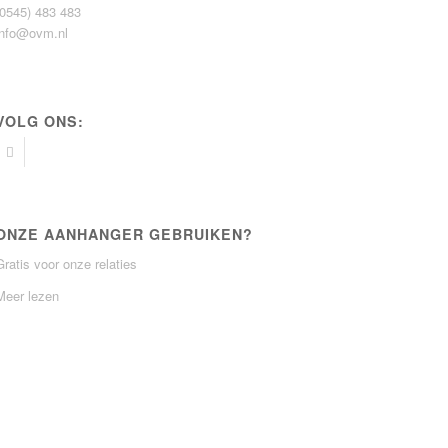
(0545) 483 483
info@ovm.nl
VOLG ONS:
ONZE AANHANGER GEBRUIKEN?
Gratis voor onze relaties
Meer lezen