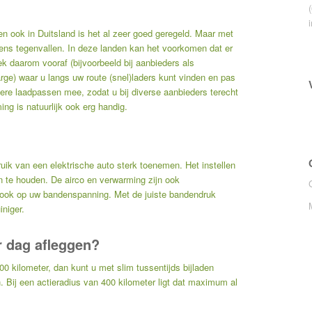
en ook in Duitsland is het al zeer goed geregeld. Maar met
ens tegenvallen. In deze landen kan het voorkomen dat er
k daarom vooraf (bijvoorbeeld bij aanbieders als
arge
) waar u langs uw route (snel)laders kunt vinden en pas
re laadpassen mee, zodat u bij diverse aanbieders terecht
g is natuurlijk ook erg handig.
uik van een elektrische auto sterk toenemen. Het instellen
n te houden. De airco en verwarming zijn ook
er ook op uw bandenspanning. Met de juiste bandendruk
iniger.
r dag afleggen?
00 kilometer, dan kunt u met slim tussentijds bijladen
. Bij een actieradius van 400 kilometer ligt dat maximum al