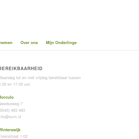
pnemen
Over ons
Mijn Onderlinge
BEREIKBAARHEID
Maandag tot en met vrijdag bereikbaar tussen
8.30 en 17.00 uur.
Borculo
Needseweg 7
(0545) 483 483
info@ovm.nl
Winterswijk
Torenstraat 1-02