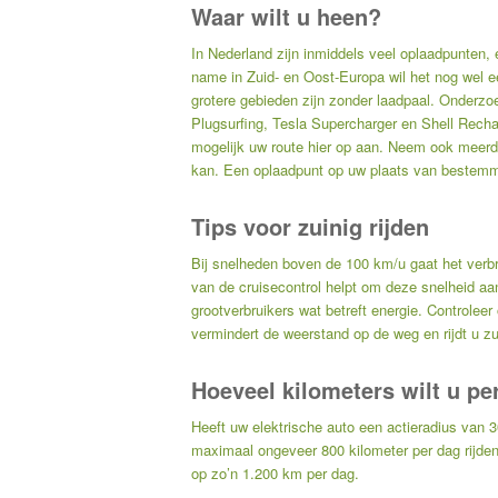
Waar wilt u heen?
In Nederland zijn inmiddels veel oplaadpunten, 
name in Zuid- en Oost-Europa wil het nog wel e
grotere gebieden zijn zonder laadpaal. Onderzoe
Plugsurfing
,
Tesla Supercharger
en
Shell Rech
mogelijk uw route hier op aan. Neem ook meerde
kan. Een oplaadpunt op uw plaats van bestemmin
Tips voor zuinig rijden
Bij snelheden boven de 100 km/u gaat het verbr
van de cruisecontrol helpt om deze snelheid aa
grootverbruikers wat betreft energie. Controle
vermindert de weerstand op de weg en rijdt u zu
Hoeveel kilometers wilt u pe
Heeft uw elektrische auto een actieradius van 3
maximaal ongeveer 800 kilometer per dag rijden
op zo’n 1.200 km per dag.