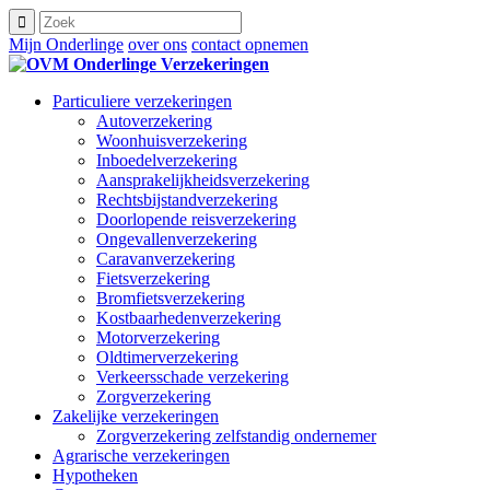
Mijn Onderlinge
over ons
contact opnemen
Particuliere verzekeringen
Autoverzekering
Woonhuisverzekering
Inboedelverzekering
Aansprakelijkheidsverzekering
Rechtsbijstandverzekering
Doorlopende reisverzekering
Ongevallenverzekering
Caravanverzekering
Fietsverzekering
Bromfietsverzekering
Kostbaarhedenverzekering
Motorverzekering
Oldtimerverzekering
Verkeersschade verzekering
Zorgverzekering
Zakelijke verzekeringen
Zorgverzekering zelfstandig ondernemer
Agrarische verzekeringen
Hypotheken