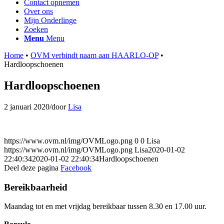
Contact opnemen
Over ons
Mijn Onderlinge
Zoeken
Menu
Menu
Home
•
OVM verbindt naam aan HAARLO-OP
•
Hardloopschoenen
Hardloopschoenen
2 januari 2020
/
door
Lisa
https://www.ovm.nl/img/OVMLogo.png
0
0
Lisa
https://www.ovm.nl/img/OVMLogo.png
Lisa
2020-01-02
22:40:34
2020-01-02 22:40:34
Hardloopschoenen
Deel deze pagina
Facebook
Bereikbaarheid
Maandag tot en met vrijdag bereikbaar tussen 8.30 en 17.00 uur.