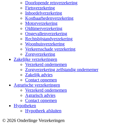
Doorlopende reisverzekering
Fietsverzekering
Inboedelverzekering
Kostbaarhedenverzekering
Motorverzekering
Oldtimerverzekering
Ongevallenverzekering
Rechtsbijstandverzekering
Woonhuisverzekering
Verkeersschade verzekering
Zorgverzekering
Zakelijke verzekeringen
Verzekerd ondernemen
Zorgverzekering zelfstandig ondernemer
Zakelijk advies
Contact opnemen
Agrarische verzekeringen
Verzekerd ondernemen
Agrarisch advies
Contact opnemen
Hypotheken
Hypotheek afsluiten
© 2026 Onderlinge Verzekeringen