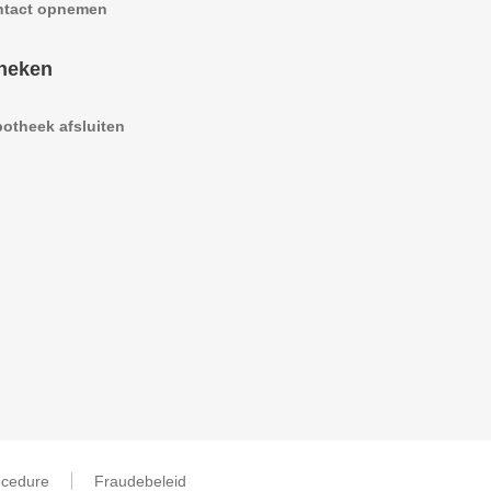
ntact opnemen
heken
otheek afsluiten
ocedure
Fraudebeleid