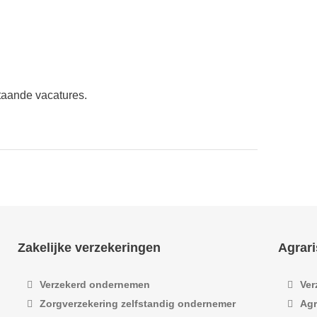
taande vacatures.
Zakelijke verzekeringen
Agrari
Verzekerd ondernemen
Ver
Zorgverzekering zelfstandig ondernemer
Agr