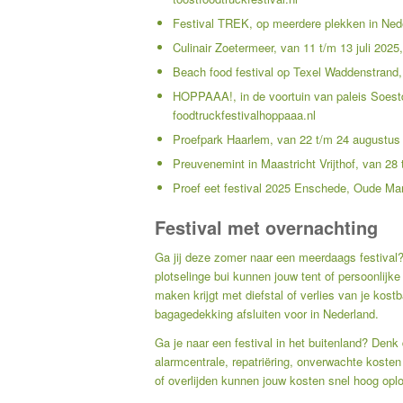
Festival TREK, op meerdere plekken in Ned
Culinair Zoetermeer, van 11 t/m 13 juli 2025
Beach food festival op Texel Waddenstrand,
HOPPAAA!, in de voortuin van paleis Soestd
foodtruckfestivalhoppaaa.nl
Proefpark Haarlem, van 22 t/m 24 augustus
Preuvenemint in Maastricht Vrijthof, van 2
Proef eet festival 2025 Enschede, Oude Ma
Festival met overnachting
Ga jij deze zomer naar een meerdaags festival? 
plotselinge bui kunnen jouw tent of persoonlij
maken krijgt met diefstal of verlies van je kost
bagagedekking afsluiten voor in Nederland.
Ga je naar een festival in het buitenland? Den
alarmcentrale, repatriëring, onverwachte koste
of overlijden kunnen jouw kosten snel hoog opl