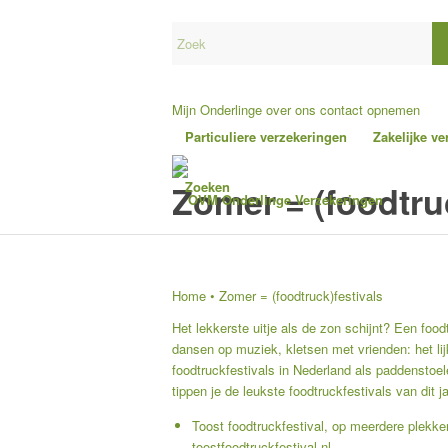
Mijn Onderlinge
over ons
contact opnemen
Particuliere verzekeringen
Zakelijke v
Zomer = (foodtru
Zoeken
Home
•
Zomer = (foodtruck)festivals
Het lekkerste uitje als de zon schijnt? Een food
dansen op muziek, kletsen met vrienden: het lij
foodtruckfestivals in Nederland als paddenstoel
tippen je de leukste foodtruckfestivals van dit ja
Toost foodtruckfestival, op meerdere plekke
toostfoodtruckfestival.nl