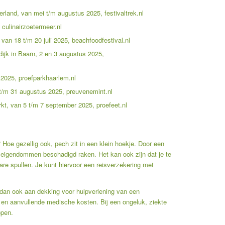
erland, van mei t/m augustus 2025,
festivaltrek.nl
,
culinairzoetermeer.nl
 van 18 t/m 20 juli 2025,
beachfoodfestival.nl
ijk in Baarn, 2 en 3 augustus 2025,
 2025,
proefparkhaarlem.nl
8 t/m 31 augustus 2025,
preuvenemint.nl
rkt, van 5 t/m 7 september 2025,
proefeet.nl
Hoe gezellig ook, pech zit in een klein hoekje. Door een
ke eigendommen beschadigd raken. Het kan ook zijn dat je te
bare spullen. Je kunt hiervoor een reisverzekering met
k dan ook aan dekking voor hulpverlening van een
n en aanvullende medische kosten. Bij een ongeluk, ziekte
open.