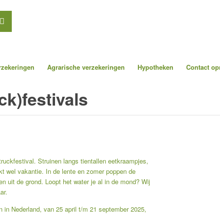
erzekeringen
Agrarische verzekeringen
Hypotheken
Contact o
ck)festivals
truckfestival. Struinen langs tientallen eetkraampjes,
kt wel vakantie. In de lente en zomer poppen de
en uit de grond. Loopt het water je al in de mond? Wij
ar.
n in Nederland, van 25 april t/m 21 september 2025,